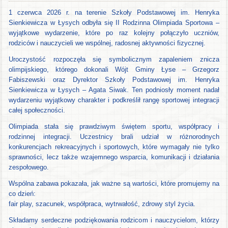
1 czerwca 2026 r. na terenie Szkoły Podstawowej im. Henryka
Sienkiewicza w Łysych odbyła się II Rodzinna Olimpiada Sportowa –
wyjątkowe wydarzenie, które po raz kolejny połączyło uczniów,
rodziców i nauczycieli we wspólnej, radosnej aktywności fizycznej.
Uroczystość rozpoczęła się symbolicznym zapaleniem znicza
olimpijskiego, którego dokonali Wójt Gminy Łyse – Grzegorz
Fabiszewski oraz Dyrektor Szkoły Podstawowej im. Henryka
Sienkiewicza w Łysych – Agata Siwak. Ten podniosły moment nadał
wydarzeniu wyjątkowy charakter i podkreślił rangę sportowej integracji
całej społeczności.
Olimpiada stała się prawdziwym świętem sportu, współpracy i
rodzinnej integracji. Uczestnicy brali udział w różnorodnych
konkurencjach rekreacyjnych i sportowych, które wymagały nie tylko
sprawności, lecz także wzajemnego wsparcia, komunikacji i działania
zespołowego.
Wspólna zabawa pokazała, jak ważne są wartości, które promujemy na
co dzień:
fair play, szacunek, współpraca, wytrwałość, zdrowy styl życia.
Składamy serdeczne podziękowania rodzicom i nauczycielom, którzy