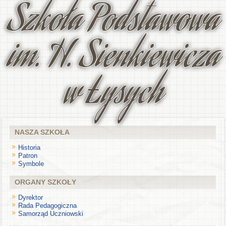
Szkoła Podstawowa
im. H. Sienkiewicza
w Łysych
NASZA SZKOŁA
Historia
Patron
Symbole
ORGANY SZKOŁY
Dyrektor
Rada Pedagogiczna
Samorząd Uczniowski